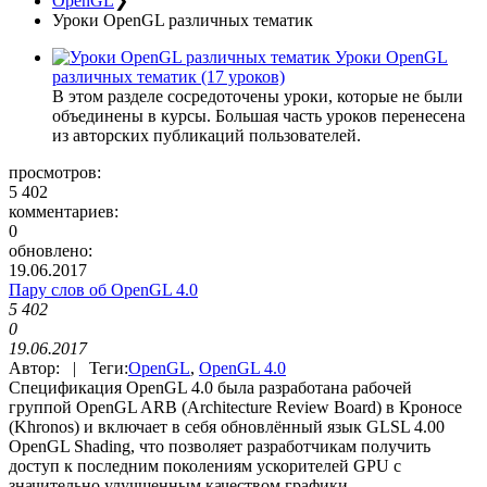
OpenGL
❯
Уроки OpenGL различных тематик
Уроки OpenGL
различных тематик
(17 уроков)
В этом разделе сосредоточены уроки, которые не были
объединены в курсы. Большая часть уроков перенесена
из авторских публикаций пользователей.
просмотров:
5 402
комментариев:
0
обновлено:
19.06.2017
Пару слов об OpenGL 4.0
5 402
0
19.06.2017
Автор: | Теги:
OpenGL
,
OpenGL 4.0
Спецификация OpenGL 4.0 была разработана рабочей
группой OpenGL ARB (Architecture Review Board) в Кроносе
(Khronos) и включает в себя обновлённый язык GLSL 4.00
OpenGL Shading, что позволяет разработчикам получить
доступ к последним поколениям ускорителей GPU с
значительно улучшенным качеством графики,