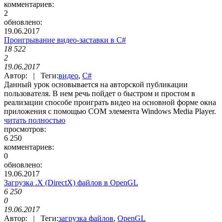
комментариев:
2
обновлено:
19.06.2017
Проигрывание видео-заставки в C#
18 522
2
19.06.2017
Автор: | Теги:
видео
,
C#
Данный урок основывается на авторской публикации
пользователя. В нем речь пойдет о быстром и простом в
реализации способе проиграть видео на основной форме окна
приложения с помощью COM элемента Windows Media Player.
читать полностью
просмотров:
6 250
комментариев:
0
обновлено:
19.06.2017
Загрузка .X (DirectX) файлов в OpenGL
6 250
0
19.06.2017
Автор: | Теги:
загрузка файлов
,
OpenGL