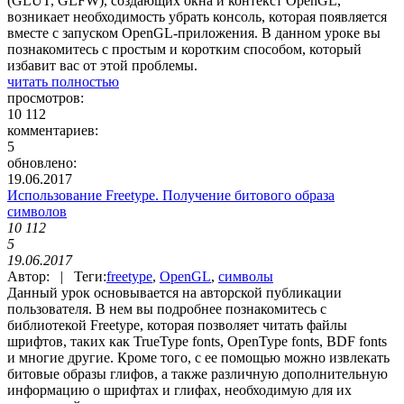
(GLUT, GLFW), создающих окна и контекст OpenGL,
возникает необходимость убрать консоль, которая появляется
вместе с запуском OpenGL-приложения. В данном уроке вы
познакомитесь с простым и коротким способом, который
избавит вас от этой проблемы.
читать полностью
просмотров:
10 112
комментариев:
5
обновлено:
19.06.2017
Использование Freetype. Получение битового образа
символов
10 112
5
19.06.2017
Автор: | Теги:
freetype
,
OpenGL
,
символы
Данный урок основывается на авторской публикации
пользователя. В нем вы подробнее познакомитесь с
библиотекой Freetype, которая позволяет читать файлы
шрифтов, таких как TrueType fonts, OpenType fonts, BDF fonts
и многие другие. Кроме того, с ее помощью можно извлекать
битовые образы глифов, а также различную дополнительную
информацию о шрифтах и глифах, необходимую для их