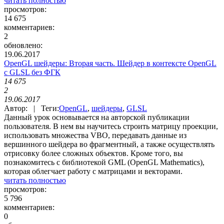
читать полностью
просмотров:
14 675
комментариев:
2
обновлено:
19.06.2017
OpenGL шейдеры: Вторая часть. Шейдер в контексте OpenGL
с GLSL без ФГК
14 675
2
19.06.2017
Автор: | Теги:
OpenGL
,
шейдеры
,
GLSL
Данный урок основывается на авторской публикации
пользователя. В нем вы научитесь строить матрицу проекции,
использовать множества VBO, передавать данные из
вершинного шейдера во фрагментный, а также осуществлять
отрисовку более сложных объектов. Кроме того, вы
познакомитесь с библиотекой GML (OpenGL Mathematics),
которая облегчает работу с матрицами и векторами.
читать полностью
просмотров:
5 796
комментариев:
0