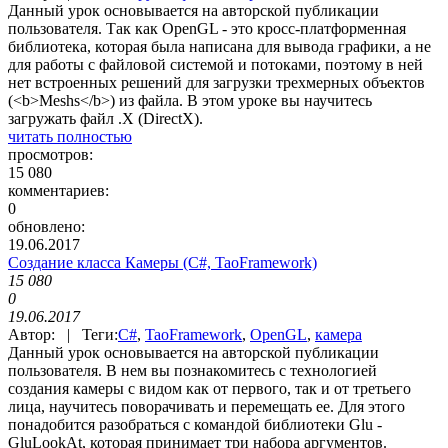
Данный урок основывается на авторской публикации
пользователя. Так как OpenGL - это кросс-платформенная
библиотека, которая была написана для вывода графики, а не
для работы с файловой системой и потоками, поэтому в ней
нет встроенных решений для загрузки трехмерных объектов
(<b>Meshs</b>) из файла. В этом уроке вы научитесь
загружать файл .X (DirectX).
читать полностью
просмотров:
15 080
комментариев:
0
обновлено:
19.06.2017
Создание класса Камеры (C#, TaoFramework)
15 080
0
19.06.2017
Автор: | Теги:
C#
,
TaoFramework
,
OpenGL
,
камера
Данный урок основывается на авторской публикации
пользователя. В нем вы познакомитесь с технологией
создания камеры с видом как от первого, так и от третьего
лица, научитесь поворачивать и перемещать ее. Для этого
понадобится разобраться с командой библиотеки Glu -
GluLookAt, которая принимает три набора аргументов.