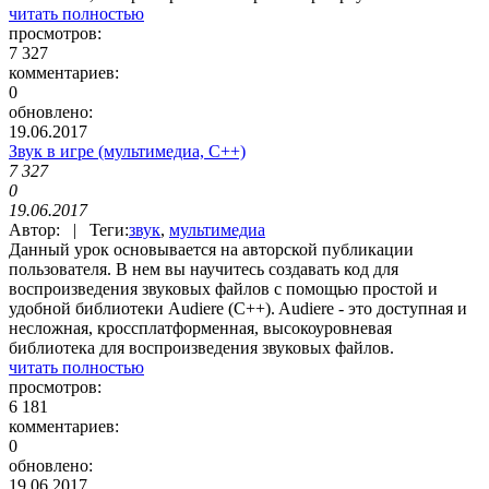
читать полностью
просмотров:
7 327
комментариев:
0
обновлено:
19.06.2017
Звук в игре (мультимедиа, С++)
7 327
0
19.06.2017
Автор: | Теги:
звук
,
мультимедиа
Данный урок основывается на авторской публикации
пользователя. В нем вы научитесь создавать код для
воспроизведения звуковых файлов с помощью простой и
удобной библиотеки Audiere (C++). Audiere - это доступная и
несложная, кроссплатформенная, высокоуровневая
библиотека для воспроизведения звуковых файлов.
читать полностью
просмотров:
6 181
комментариев:
0
обновлено:
19.06.2017