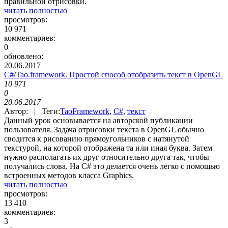
правильной отрисовки.
читать полностью
просмотров:
10 971
комментариев:
0
обновлено:
20.06.2017
C#/Tao.framework. Простой способ отобразить текст в OpenGL
10 971
0
20.06.2017
Автор: | Теги:
TaoFramework
,
C#
,
текст
Данный урок основывается на авторской публикации
пользователя. Задача отрисовки текста в OpenGL обычно
сводится к рисованию прямоугольников с натянутой
текстурой, на которой отображена та или иная буква. Затем
нужно располагать их друг относительно друга так, чтобы
получались слова. На C# это делается очень легко с помощью
встроенных методов класса Graphics.
читать полностью
просмотров:
13 410
комментариев:
3