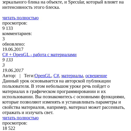
зеркального блика на объекте, и Specular, который влияет на
интенсивность этого блеска.
читать полностью
просмотров:
9 133
комментариев:
3
обновлено:
19.06.2017
C# + OpenGL - работа с материалами
9 133
3
19.06.2017
Автор: | Теги:
OpenGL
,
C#
,
материалы
,
освещение
Данный урок основывается на авторской публикации
пользователя. В этом небольшом уроке речь пойдет о
материалах в графическом программировании и их
использовании. Вы познакомитесь с основными функциями,
которые позволяют изменять и устанавливать параметры и
свойства материалов, например, материал может рассеивать,
отражать и излучать свет.
читать полностью
просмотров:
18 522