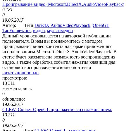
Проигрывание видео (Microsoft.DirectX.AudioVideoPlayback)
6 181
0
19.06.2017
Автор: | Теги:
DirectX.AudioVideoPlayback
,
OpenGL
,
TaoFramework
,
видео
,
мультимедиа
Данный урок основывается на авторской публикации
пользователя. В нем вы познакомитесь с методом
проигрывания видео контента на форме приложения с
использованием Microsoft.DirectX.AudioVideoPlayback. В
статье будет рассмотрена возможность воспроизведения
видео, а также обработка события нажатия клавиши для
остановки воспроизведения видео-контента
читать полностью
просмотров:
13 311
комментариев:
0
обновлено:
19.06.2017
GLFW. Скелет OpenGL приложения со сглаживанием.
13 311
0
19.06.2017
Автор: | Теги:
GLFW
,
OpenGL
,
сглаживание