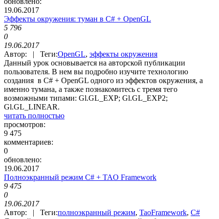
обновлено:
19.06.2017
Эффекты окружения: туман в C# + OpenGL
5 796
0
19.06.2017
Автор: | Теги:
OpenGL
,
эффекты окружения
Данный урок основывается на авторской публикации
пользователя. В нем вы подробно изучите технологию
создания в C# + OpenGL одного из эффектов окружения, а
именно тумана, а также познакомитесь с тремя тего
возможными типами: Gl.GL_EXP; Gl.GL_EXP2;
Gl.GL_LINEAR.
читать полностью
просмотров:
9 475
комментариев:
0
обновлено:
19.06.2017
Полноэкранный режим C# + TAO Framework
9 475
0
19.06.2017
Автор: | Теги:
полноэкранный режим
,
TaoFramework
,
C#