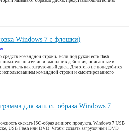
который называют образом диска, представляющим копию
новка Windows 7 с флешки)
ле
средств командной строки. Если под рукой есть flash-
то внимательно изучив и выполнив действия, описанные в
-накопитель как загрузочный диск. Для этого не понадобится
 с использованием командной строки и смонтированного
грамма для записи образа Windows 7
озможность скачать ISO-образ данного продукта. Windows 7 USB
иске, USB Flash или DVD. Чтобы создать загрузочный DVD