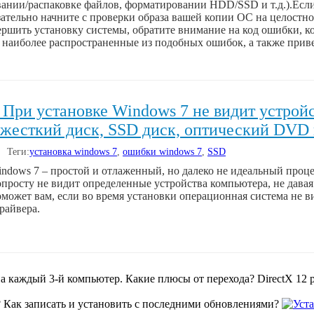
вании/распаковке файлов, форматировании HDD/SSD и т.д.).Есл
ательно начните с проверки образа вашей копии ОС на целостн
ршить установку системы, обратите внимание на код ошибки, кот
 наиболее распространенные из подобных ошибок, а также при
 При установке Windows 7 не видит устройс
 жесткий диск, SSD диск, оптический DVD 
| Теги:
установка windows 7
,
ошибки windows 7
,
SSD
ndows 7 – простой и отлаженный, но далеко не идеальный проце
просту не видит определенные устройства компьютера, не дава
оможет вам, если во время установки операционная система не 
райвера.
а каждый 3-й компьютер. Какие плюсы от перехода? DirectX 12 р
? Как записать и установить с последними обновлениями?