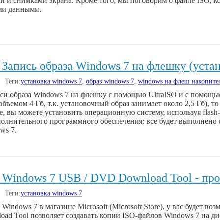
и и снимками экрана. Кроме того, мы поговорим о файле ISO, 
еми данными.
 Запись образа Windows 7 на флешку (уста
| Теги:
установка windows 7
,
образ windows 7
,
windows на флеш накопите
и образа Windows 7 на флешку с помощью UltraISO и с помощью 
объемом 4 Гб, т.к. установочный образ занимает около 2,5 Гб), 
е, вы можете установить операционную систему, используя flash
полнительного программного обеспечения: все будет выполнено
ws 7.
 Windows 7 USB / DVD Download Tool - про
| Теги:
установка windows 7
Windows 7 в магазине Microsoft (Microsoft Store), у вас будет в
oad Tool позволяет создавать копии ISO-файлов Windows 7 на д