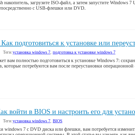
h накопитель, загрузите ISO-файл, а затем запустите Windows 7
епосредственно с USB-флешки или DVD.
 Как подготовиться к установке или переус
| Теги:
установка windows 7
,
подготовка к установке windows 7
жет вам полностью подготовиться к установке Windows 7: сохра
в, которые потребуются вам после переустановки операционной
ак войти в BIOS и настроить его для устан
| Теги:
установка windows 7
,
BIOS
и windows 7 с DVD диска или флешки, вам потребуется изменит
загрузка операционной системы. В этой статье вы узнаете, ка