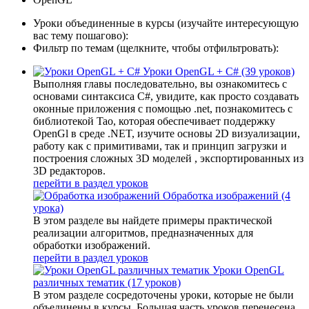
Уроки объединенные в курсы
(изучайте интересующую
вас тему пошагово):
Фильтр по темам
(щелкните, чтобы отфильтровать):
Уроки OpenGL + C#
(39 уроков)
Выполняя главы последовательно, вы ознакомитесь с
основами синтаксиса C#, увидите, как просто создавать
оконные приложения с помощью .net, познакомитесь с
библиотекой Tao, которая обеспечивает поддержку
OpenGl в среде .NET, изучите основы 2D визуализации,
работу как с примитивами, так и принцип загрузки и
построения сложных 3D моделей , экспортированных из
3D редакторов.
перейти в раздел уроков
Обработка изображений
(4
урока)
В этом разделе вы найдете примеры практической
реализации алгоритмов, предназначенных для
обработки изображений.
перейти в раздел уроков
Уроки OpenGL
различных тематик
(17 уроков)
В этом разделе сосредоточены уроки, которые не были
объединены в курсы. Большая часть уроков перенесена