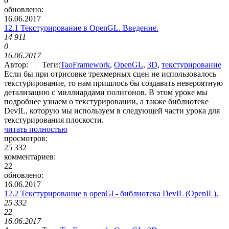
0
обновлено:
16.06.2017
12.1 Текстурирование в OpenGL. Введение.
14 911
0
16.06.2017
Автор: | Теги:
TaoFramework
,
OpenGL
,
3D
,
текстурирование
Если бы при отрисовке трехмерных сцен не использовалось
текстурирование, то нам пришлось бы создавать невероятную
детализацию с миллиардами полигонов. В этом уроке мы
подробнее узнаем о текстурировании, а также библиотеке
DevIL, которую мы используем в следующей части урока для
текстурирования плоскости.
читать полностью
просмотров:
25 332
комментариев:
22
обновлено:
16.06.2017
12.2 Текстурирование в openGl - библиотека DevIL (OpenIL).
25 332
22
16.06.2017