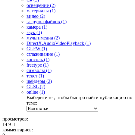
освещение (2)
материалы (1)
видео (2)
загрузка файлов (1)
камера (1)
звук (1)
мультимедиа (2)
DirectX.AudioVideoPlayback (1)
GLFW (1)
сглаживание (1)
консоль (1)
freetype (1)
символы (1)
текст (1)
шейдеры (2)
GLSL (2)
online (1)
Выберите тег, чтобы быстро найти публикацию по
теме:
просмотров:
14 911
комментариев: