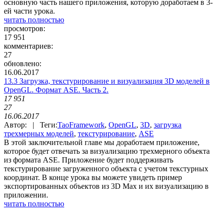
основную часть нашего приложения, которую доработаем в 3-
ей части урока.
читать полностью
просмотров:
17 951
комментариев:
27
обновлено:
16.06.2017
13.3 Загрузка, текстурирование и визуализация 3D моделей в
OpenGL. Формат ASE. Часть 2.
17 951
27
16.06.2017
Автор: | Теги:
TaoFramework
,
OpenGL
,
3D
,
загрузка
трехмерных моделей
,
текстурирование
,
ASE
В этой заключительной главе мы доработаем приложение,
которое будет отвечать за визуализацию трехмерного объекта
из формата ASE. Приложение будет поддерживать
текстурирование загруженного объекта с учетом текстурных
координат. В конце урока вы можете увидеть пример
экспортированных объектов из 3D Max и их визуализацию в
приложении.
читать полностью