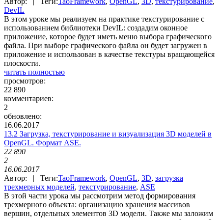
Автор: | Теги:
TaoFramework
,
OpenGL
,
3D
,
текстурирование
,
DevIL
В этом уроке мы реализуем на практике текстурирование с
использованием библиотеки DevIL: создадим оконное
приложение, которое будет иметь меню выбора графического
файла. При выборе графического файла он будет загружен в
приложение и использован в качестве текстуры вращающейся
плоскости.
читать полностью
просмотров:
22 890
комментариев:
2
обновлено:
16.06.2017
13.2 Загрузка, текстурирование и визуализация 3D моделей в
OpenGL. Формат ASE.
22 890
2
16.06.2017
Автор: | Теги:
TaoFramework
,
OpenGL
,
3D
,
загрузка
трехмерных моделей
,
текстурирование
,
ASE
В этой части урока мы рассмотрим метод формирования
трехмерного объекта: организацию хранения массивов
вершин, отдельных элементов 3D модели. Также мы заложим