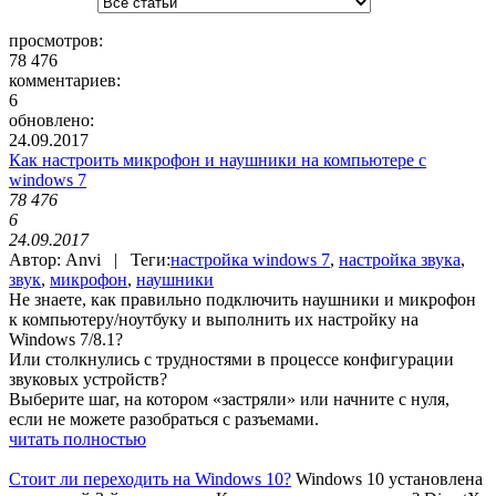
просмотров:
78 476
комментариев:
6
обновлено:
24.09.2017
Как настроить микрофон и наушники на компьютере c
windows 7
78 476
6
24.09.2017
Автор: Anvi | Теги:
настройка windows 7
,
настройка звука
,
звук
,
микрофон
,
наушники
Не знаете, как правильно подключить наушники и микрофон
к компьютеру/ноутбуку и выполнить их настройку на
Windows 7/8.1?
Или столкнулись с трудностями в процессе конфигурации
звуковых устройств?
Выберите шаг, на котором «застряли» или начните с нуля,
если не можете разобраться с разъемами.
читать полностью
Стоит ли переходить на Windows 10?
Windows 10 установлена