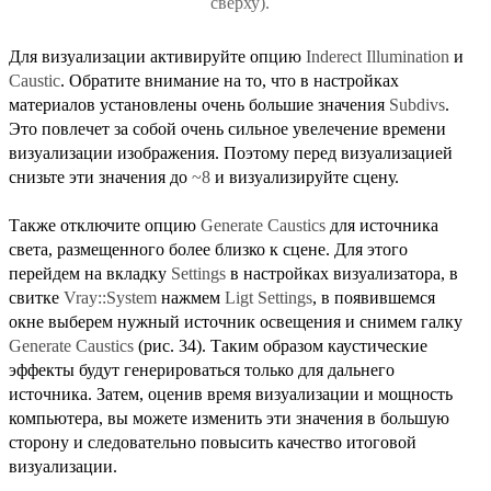
сверху).
Для визуализации активируйте опцию
Inderect Illumination
и
Caustic
. Обратите внимание на то, что в настройках
материалов установлены очень большие значения
Subdivs
.
Это повлечет за собой очень сильное увелечение времени
визуализации изображения. Поэтому перед визуализацией
снизьте эти значения до
~8
и визуализируйте сцену.
Также отключите опцию
Generate Caustics
для источника
света, размещенного более близко к сцене. Для этого
перейдем на вкладку
Settings
в настройках визуализатора, в
свитке
Vray::System
нажмем
Ligt Settings
, в появившемся
окне выберем нужный источник освещения и снимем галку
Generate Caustics
(рис. 34). Таким образом каустические
эффекты будут генерироваться только для дальнего
источника. Затем, оценив время визуализации и мощность
компьютера, вы можете изменить эти значения в большую
сторону и следовательно повысить качество итоговой
визуализации.